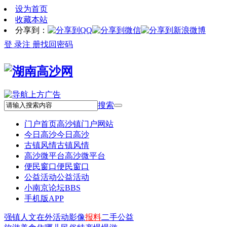
设为首页
收藏本站
分享到：
登 录
注 册
找回密码
搜索
门户首页
高沙镇门户网站
今日高沙
今日高沙
古镇风情
古镇风情
高沙微平台
高沙微平台
便民窗口
便民窗口
公益活动
公益活动
小南京论坛
BBS
手机版APP
强镇
人文
在外
活动
影像
报料
二手
公益