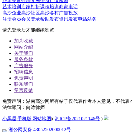
旅游
美食
住哪儿
民俗
特产
慢慢游
艺术培训
店家打折
课程培训
商家电话
高沙企业
高沙社区
高沙各村
广告投放
注册会员
会员登录
帮助
发布资讯
发布电话
站务
请先登录后才能继续浏览
加为收藏
网站介绍
关于我们
服务条款
广告服务
招聘信息
免责声明
联系我们
留言反馈
免责声明：湖南高沙网所有帖子仅代表作者本人意见，不代表
法律顾问：向涛律师
小黑屋
|
手机版
|
网站地图
|
(
湘ICP备2021021146号
)
湘公网安备 43052502000012号