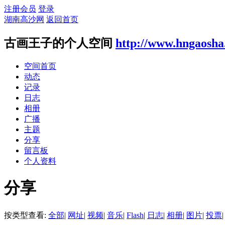
注册会员
登录
湖南高沙网
返回首页
古画王子的个人空间
http://www.hngaosha
空间首页
动态
记录
日志
相册
广播
主题
分享
留言板
个人资料
分享
按类型查看:
全部
|
网址
|
视频
|
音乐
|
Flash
|
日志
|
相册
|
图片
|
投票
|