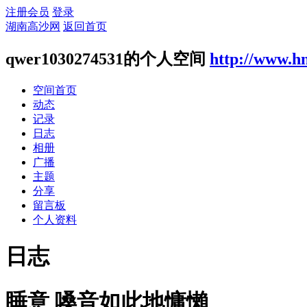
注册会员
登录
湖南高沙网
返回首页
qwer1030274531的个人空间
http://www.h
空间首页
动态
记录
日志
相册
广播
主题
分享
留言板
个人资料
日志
睡意 嗓音如此地慵懶