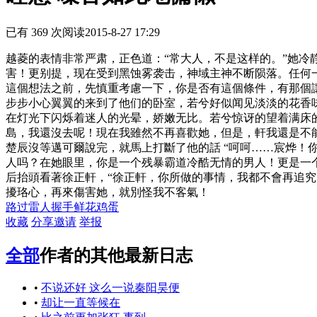
已有 369 次阅读
2015-8-27 17:29
越菱的表情非常严肃，正色道：“常大人，不是这样的。”她冷
害！更别提，现在受到黑蚀雾袭击，神域主神不断陨落。任何一
這個想法之前，先慎重考慮一下，你是否有這個條件，有那個
步步小心翼翼的来到了他们的卧室，若兮好似闻见淡淡的花香
在灯光下闪烁着迷人的光晕，娇嫩无比。若兮惊讶的望着满床的
島，我還沒去呢！現在我雖然不再喜歡她，但是，軒我還是不
楚辰沒等邁可爾說完，就馬上打斷了他的話 “呵呵……宸烨
人吗？在她眼里，你是一个残暴霸道冷酷无情的男人！更是一
后抬頭看著徐正軒，“徐正軒，你所做的事情，我都不會再追
擾珞心，再來傷害她，就別怪我不客氣！
路过
雷人
握手
鲜花
鸡蛋
收藏
分享
邀请
举报
全部
作者的其他最新日志
•
不说还好 这么一说秦阳昊便
•
却让一直等候在