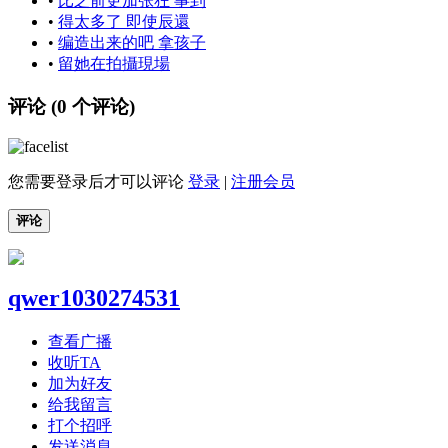
•
比之前更加张狂 事到
•
得太多了 即使辰還
•
编造出来的吧 拿孩子
•
留她在拍攝現場
评论 (
0
个评论)
您需要登录后才可以评论
登录
|
注册会员
评论
qwer1030274531
查看广播
收听TA
加为好友
给我留言
打个招呼
发送消息