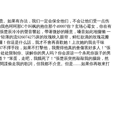
宝贵。如果有办法，我们一定会保全他们，不会让他们受一点伤
怕我色
呵呵那C个叫枫的抱住那个49997
你？玄珞心霉女，你在有
張楚辰冷冷的聲音響起，帶著微妙的睡意，嗓音如此地慵懶 一
薄的流926074275
床的玫瑰映入眼帘，鲜红欲滴的玫瑰花瓣
可爾！你這是什么話，我才不會再喜歡她！上次她約我去千味
7
不擇手段，如果不打擊他，我覺得他真的會傷害好多人！”張
个处处限制你、误解你的男人吗？你会原谅一个杀死你孩子的男
？ “笨蛋，走吧，我餓死了！”張楚辰突然敲敲我的腦袋，然
讓間諜偷走我的歌詞，但我都不介意。但是……如果你再敢來打