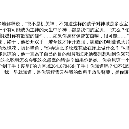
静地解释说，“您不是机关神，不知道这样的孩子对神域是多么
个有可能成为主神的天生中阶神，都是我们的宝贝。 “怎么？
讓我對你有欲望的條件……如果你身材像曾茵茵嘛，很可能……”
味，终于，他松开双手，若兮这才睁开双眼，满
透的D明蓝色大片轻
玫瑰花，扬起嘴角，“你弄这么多玫瑰花放在床上做什么？ “
能原諒的，他一直為了自己的目的
就算我C死她都别想动到你5078
！你这么聪明怎么会犯这么愚蠢的错误？如果你是她，你会原谅一
个刽子手！
度星F的力区域264187846
刽了手！你知道吗？知不知道
究，我一早就知道，是你讓程雪云往我的飲料里放失聲藥，是你