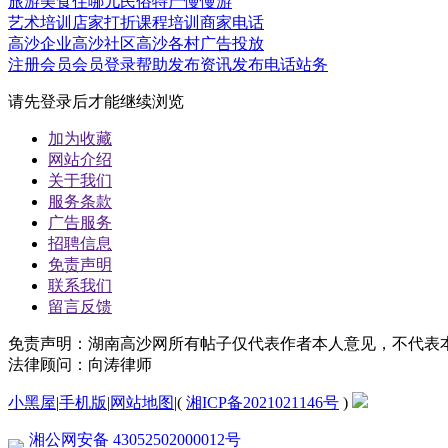
旅游
美食
住哪儿
民俗
特产
慢慢游
艺术培训
店家打折
课程培训
商家电话
高沙企业
高沙社区
高沙各村
广告投放
注册会员
会员登录
帮助
发布资讯
发布电话
站务
请先登录后才能继续浏览
加为收藏
网站介绍
关于我们
服务条款
广告服务
招聘信息
免责声明
联系我们
留言反馈
免责声明：湖南高沙网所有帖子仅代表作者本人意见，不代表
法律顾问：向涛律师
小黑屋
|
手机版
|
网站地图
|
(
湘ICP备2021021146号
)
湘公网安备 43052502000012号