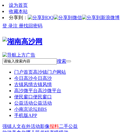
设为首页
收藏本站
分享到：
登 录
注 册
找回密码
搜索
门户首页
高沙镇门户网站
今日高沙
今日高沙
古镇风情
古镇风情
高沙微平台
高沙微平台
便民窗口
便民窗口
公益活动
公益活动
小南京论坛
BBS
手机版APP
强镇
人文
在外
活动
影像
报料
二手
公益