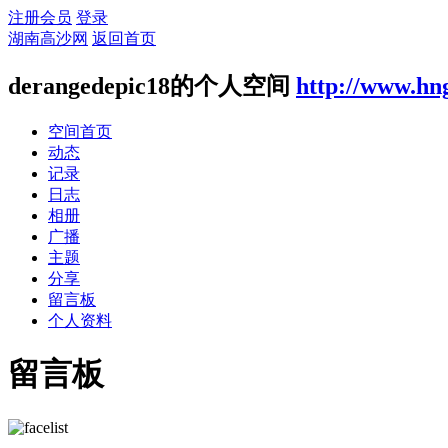
注册会员
登录
湖南高沙网
返回首页
derangedepic18的个人空间
http://www.hn
空间首页
动态
记录
日志
相册
广播
主题
分享
留言板
个人资料
留言板