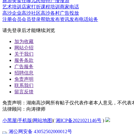
旅游
美食
住哪儿
民俗
特产
慢慢游
艺术培训
店家打折
课程培训
商家电话
高沙企业
高沙社区
高沙各村
广告投放
注册会员
会员登录
帮助
发布资讯
发布电话
站务
请先登录后才能继续浏览
加为收藏
网站介绍
关于我们
服务条款
广告服务
招聘信息
免责声明
联系我们
留言反馈
免责声明：湖南高沙网所有帖子仅代表作者本人意见，不代表
法律顾问：向涛律师
小黑屋
|
手机版
|
网站地图
|
(
湘ICP备2021021146号
)
湘公网安备 43052502000012号