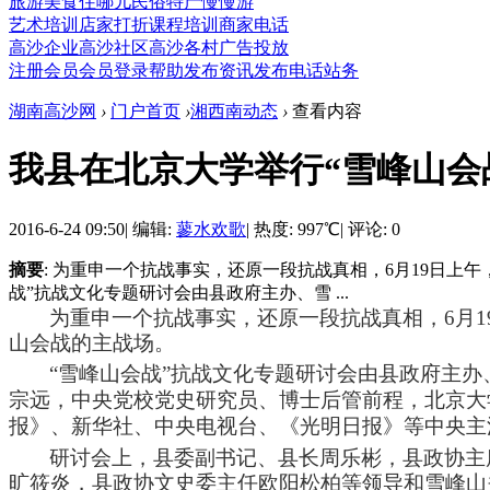
旅游
美食
住哪儿
民俗
特产
慢慢游
艺术培训
店家打折
课程培训
商家电话
高沙企业
高沙社区
高沙各村
广告投放
注册会员
会员登录
帮助
发布资讯
发布电话
站务
湖南高沙网
›
门户首页
›
湘西南动态
›
查看内容
我县在北京大学举行“雪峰山会
2016-6-24 09:50
|
编辑:
蓼水欢歌
|
热度: 997℃
|
评论: 0
摘要
: 为重申一个抗战事实，还原一段抗战真相，6月19日
战”抗战文化专题研讨会由县政府主办、雪 ...
为重申一个抗战事实，还原一段抗战真相，
6
月
1
山会战的主战场。
“
雪峰山会战
”
抗战文化专题研讨会由县政府主办
宗远，中央党校党史研究员、博士后管前程，北京大
报》、新华社、中央电视台、《光明日报》等中央主
研讨会上，县委副书记、县长周乐彬，县政协主
旷筱炎，县政协文史委主任欧阳松柏等领导和雪峰山