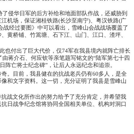
胁了侵华日军的后方补给和地面部队作战，还威胁到
芷江机场，保证湘桂铁路
(
长沙至南宁
)
、粤汉铁路
(
广
会战经过要图》中可以看出，雪峰山会战战场覆盖了
沙、黄桥铺、竹篙塘、石下江、山门、江口、渣坪、
此也付出了巨大代价，仅
74
军在我县境内就阵亡排长
了由蒋介石、何应钦等亲笔题写铭文的“陆军第七十四
抗日阵亡将士纪念碑”，让后人永远纪念和追崇。
奇。目前，我县健在的抗战老兵仍有
60
多人，是全
影像和文字资料。这一切，充分证明了我县是雪峰山
传抗战文化所作出的努力给予了充分肯定，并希望我
民抗日战争纪念馆将协同全国相关单位、机构对洞口