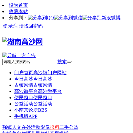
设为首页
收藏本站
分享到：
登 录
注 册
找回密码
搜索
门户首页
高沙镇门户网站
今日高沙
今日高沙
古镇风情
古镇风情
高沙微平台
高沙微平台
便民窗口
便民窗口
公益活动
公益活动
小南京论坛
BBS
手机版APP
强镇
人文
在外
活动
影像
报料
二手
公益