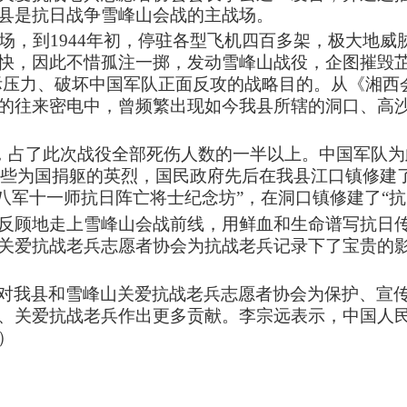
县是抗日战争雪峰山会战的主战场。
场，到
1944
年初，停驻各型飞机四百多架，极大地威
快，因此不惜孤注一掷，发动雪峰山战役，企图摧毁
际压力、破坏中国军队正面反攻的战略目的。从《湘西
的往来密电中，曾频繁出现如今我县所辖的洞口、高
，占了此次战役全部死伤人数的一半以上。中国军队为
些为国捐躯的英烈，国民政府先后在我县江口镇修建
八军十一师抗日阵亡将士纪念坊”，在洞口镇修建了“
顾地走上雪峰山会战前线，用鲜血和生命谱写抗日传
关爱抗战老兵志愿者协会为抗战老兵记录下了宝贵的
对我县和雪峰山关爱抗战老兵志愿者协会为保护、宣
、关爱抗战老兵作出更多贡献。李宗远表示，中国人
）