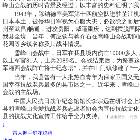
峰山会战的历时背景及经过，以丰富的史料证明了我
1943
年，陈纳德率美军第十四航空队进驻芷江机
日本本土，被侵华日军视为心腹大患，必欲除之而后
州至武昌
)
畅通，进攻贵阳，威逼重庆，达到摆脱国
我县全境。当年，何应钦与蒋介石在雪峰山会战期间
花园等乡镇名称及其战斗情况。
雪峰山会战中，日军在我县境内伤亡
10000
多人
以上军官
81
人，士兵
2089
名。会战结束后，为祭奠这
军湘西会战阵亡将士纪念塔”，并在山门镇修建了“十
当年，我县曾有一大批热血青年为保家卫国义无反
国幸存抗战老兵最多的县市区之一。近年来，雪峰山
会战的主战场。
中国人民抗日战争纪念馆馆长李宗远在研讨会上
县和雪峰山关爱抗战老兵志愿者协会为宣传抗战文化
县的抗战文化宣传工作给予全力支持。（
县电视台
：付强
1
雷人
握手
鲜花
鸡蛋