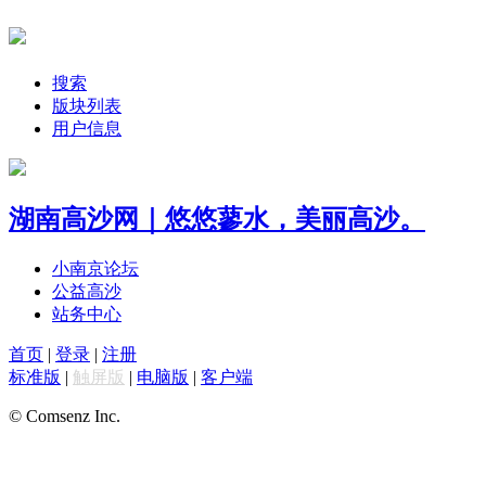
搜索
版块列表
用户信息
湖南高沙网｜悠悠蓼水，美丽高沙。
小南京论坛
公益高沙
站务中心
首页
|
登录
|
注册
标准版
|
触屏版
|
电脑版
|
客户端
© Comsenz Inc.