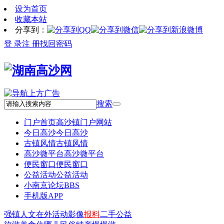
设为首页
收藏本站
分享到：
登 录
注 册
找回密码
搜索
门户首页
高沙镇门户网站
今日高沙
今日高沙
古镇风情
古镇风情
高沙微平台
高沙微平台
便民窗口
便民窗口
公益活动
公益活动
小南京论坛
BBS
手机版APP
强镇
人文
在外
活动
影像
报料
二手
公益