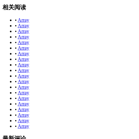
相关阅读
•
Array
•
Array
•
Array
•
Array
•
Array
•
Array
•
Array
•
Array
•
Array
•
Array
•
Array
•
Array
•
Array
•
Array
•
Array
•
Array
•
Array
•
Array
•
Array
•
Array
最新评论