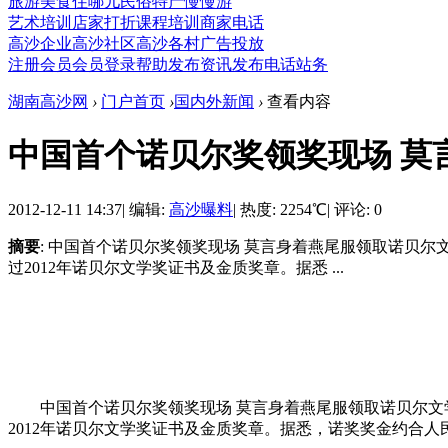
旅游
美食
住哪儿
民俗
特产
慢慢游
艺术培训
店家打折
课程培训
商家电话
高沙企业
高沙社区
高沙各村
广告投放
注册会员
会员登录
帮助
发布资讯
发布电话
站务
湖南高沙网
›
门户首页
›
国内外新闻
›
查看内容
中国首个诺贝尔奖领奖现场 莫
2012-12-11 14:37
|
编辑:
高沙曝料
|
热度: 2254℃
|
评论: 0
摘要
: 中国首个诺贝尔奖领奖现场 莫言身着燕尾服领取诺贝尔
过2012年诺贝尔文学奖证书及金质奖章。据悉 ...
中国首个诺贝尔奖领奖现场 莫言身着燕尾服领取诺贝尔文学奖
2012年诺贝尔文学奖证书及金质奖章。据悉，诺奖奖金约合人