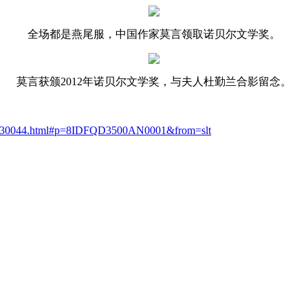
全场都是燕尾服，中国作家莫言领取诺贝尔文学奖。
莫言获颁2012年诺贝尔文学奖，与夫人杜勤兰合影留念。
01/30044.html#p=8IDFQD3500AN0001&from=slt