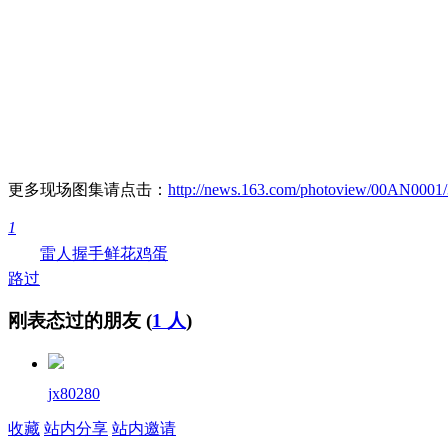
更多现场图集请点击：
http://news.163.com/photoview/00AN00
1
雷人
握手
鲜花
鸡蛋
路过
刚表态过的朋友 (
1 人
)
jx80280
收藏
站内分享
站内邀请