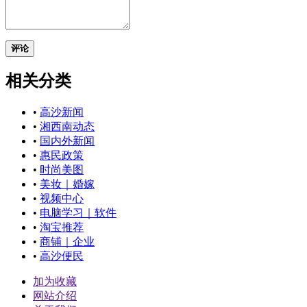
评论
相关分类
•
高沙新闻
•
湘西南动态
•
国内外新闻
•
惠民政策
•
时尚美图
•
美妆｜婚嫁
•
视频中心
•
电脑学习｜软件
•
淘宝推荐
•
商铺｜企业
•
高沙便民
加为收藏
网站介绍