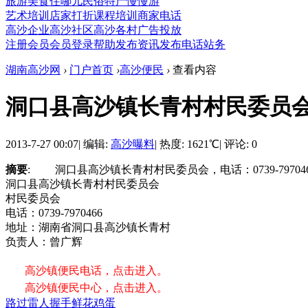
旅游
美食
住哪儿
民俗
特产
慢慢游
艺术培训
店家打折
课程培训
商家电话
高沙企业
高沙社区
高沙各村
广告投放
注册会员
会员登录
帮助
发布资讯
发布电话
站务
湖南高沙网
›
门户首页
›
高沙便民
›
查看内容
洞口县高沙镇长青村村民委员
2013-7-27 00:07
|
编辑:
高沙曝料
|
热度: 1621℃
|
评论: 0
摘要
: 洞口县高沙镇长青村村民委员会，电话：0739-797
洞口县高沙镇长青村村民委员会
村民委员会
电话：0739-7970466
地址：湖南省洞口县高沙镇长青村
负责人：曾广辉
高沙镇便民电话，点击进入。
高沙镇便民中心，点击进入。
路过
雷人
握手
鲜花
鸡蛋