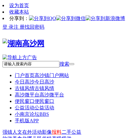
设为首页
收藏本站
分享到：
登 录
注 册
找回密码
搜索
门户首页
高沙镇门户网站
今日高沙
今日高沙
古镇风情
古镇风情
高沙微平台
高沙微平台
便民窗口
便民窗口
公益活动
公益活动
小南京论坛
BBS
手机版APP
强镇
人文
在外
活动
影像
报料
二手
公益