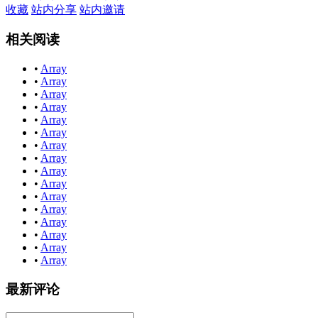
收藏
站内分享
站内邀请
相关阅读
•
Array
•
Array
•
Array
•
Array
•
Array
•
Array
•
Array
•
Array
•
Array
•
Array
•
Array
•
Array
•
Array
•
Array
•
Array
•
Array
最新评论