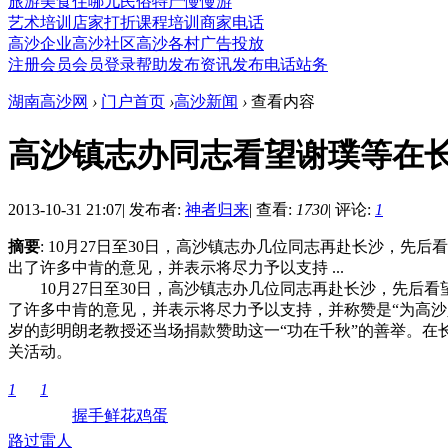
旅游
美食
住哪儿
民俗
特产
慢慢游
艺术培训
店家打折
课程培训
商家电话
高沙企业
高沙社区
高沙各村
广告投放
注册会员
会员登录
帮助
发布资讯
发布电话
站务
湖南高沙网
›
门户首页
›
高沙新闻
›
查看内容
高沙镇志办同志看望谢璞等在
2013-10-31 21:07
|
发布者:
神者归来
|
查看:
1730
|
评论:
1
摘要
: 10月27日至30日，高沙镇志办几位同志再赴长沙
出了许多中肯的意见，并表示将尽力予以支持 ...
10月27日至30日，高沙镇志办几位同志再赴长沙，先后
了许多中肯的意见，并表示将尽力予以支持，并称赞是“为高
岁的彭明朗老教授还当场捐款赞助这一“功在千秋”的善举。
关活动。
1
1
握手
鲜花
鸡蛋
路过
雷人