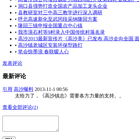
•
洞口县强势打造全国农产品加工龙头企业
•
县教研室对三中高三教学进行深入调研
•
呼北高速新化至武冈段采纳隆回方案
•
隆回三镇申报全国重点中心镇
•
我市浪石村等9村录入中国传统村落名录
•
高沙2013最新宣传片《高沙美》已发布 高沙走向全国 
•
高沙镇老城区安装环保型路灯
•
笔会惊墨浪 春联暧人心
发表评论
最新评论
引用
高沙曝料
2013-11-1 00:56
太给力了，《高沙镇志》需要各方力量的支持。。
查看全部评论(
1
)