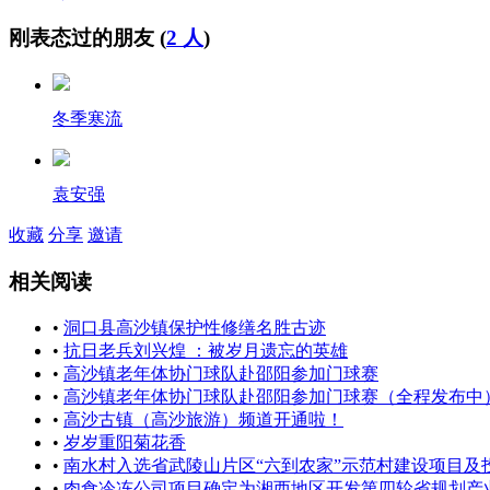
刚表态过的朋友 (
2 人
)
冬季寒流
袁安强
收藏
分享
邀请
相关阅读
•
洞口县高沙镇保护性修缮名胜古迹
•
抗日老兵刘兴煌 ：被岁月遗忘的英雄
•
高沙镇老年体协门球队赴邵阳参加门球赛
•
高沙镇老年体协门球队赴邵阳参加门球赛（全程发布中
•
高沙古镇（高沙旅游）频道开通啦！
•
岁岁重阳菊花香
•
南水村入选省武陵山片区“六到农家”示范村建设项目及
•
肉食冷冻公司项目确定为湘西地区开发第四轮省规划产