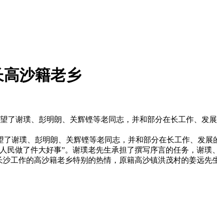
长高沙籍老乡
，先后看望了谢璞、彭明朗、关辉铿等老同志，并和部分在长工作、
看望了谢璞、彭明朗、关辉铿等老同志，并和部分在长工作、发展
沙人民做了件大好事”。谢璞老先生承担了撰写序言的任务，谢璞
在长沙工作的高沙籍老乡特别的热情，原籍高沙镇洪茂村的姜远先