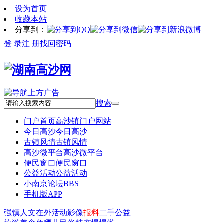
设为首页
收藏本站
分享到：
登 录
注 册
找回密码
搜索
门户首页
高沙镇门户网站
今日高沙
今日高沙
古镇风情
古镇风情
高沙微平台
高沙微平台
便民窗口
便民窗口
公益活动
公益活动
小南京论坛
BBS
手机版APP
强镇
人文
在外
活动
影像
报料
二手
公益