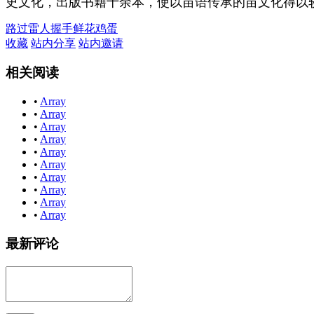
史文化，出版书籍十余本，使以苗语传承的苗文化得以较
路过
雷人
握手
鲜花
鸡蛋
收藏
站内分享
站内邀请
相关阅读
•
Array
•
Array
•
Array
•
Array
•
Array
•
Array
•
Array
•
Array
•
Array
•
Array
最新评论