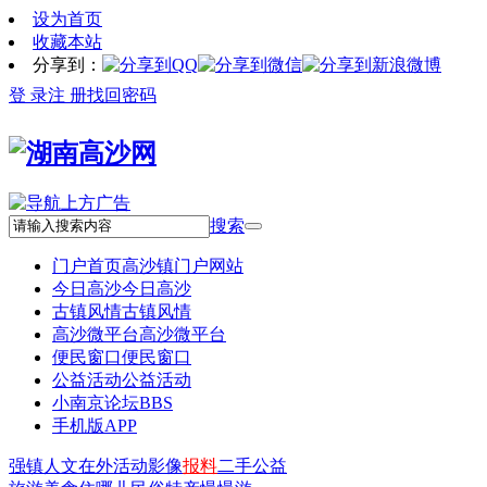
设为首页
收藏本站
分享到：
登 录
注 册
找回密码
搜索
门户首页
高沙镇门户网站
今日高沙
今日高沙
古镇风情
古镇风情
高沙微平台
高沙微平台
便民窗口
便民窗口
公益活动
公益活动
小南京论坛
BBS
手机版APP
强镇
人文
在外
活动
影像
报料
二手
公益