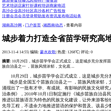
旅游
美食
住哪儿
民俗
特产
慢慢游
艺术培训
店家打折
课程培训
商家电话
高沙企业
高沙社区
高沙各村
广告投放
注册会员
会员登录
帮助
发布资讯
发布电话
站务
湖南高沙网
›
门户首页
›
湘西南动态
›
查看内容
城步着力打造全省苗学研究高
2013-11-4 14:55
|
编辑:
蓼水欢歌
|
热度: 1268℃
|
评论: 0
摘要
: 10月29日，城步苗学学会正式成立，这是城步充分发
族自治县之一 ，苗族风情浓郁，文化底 ...
10月29日，城步苗学学会正式成立，这是城步充分发
城步是全国五个苗族自治县之一 ，苗族风情浓郁，文
涌现出了一批有才华、有成就、有影响的民族文化研究人
治条例》，2010年10月1日制定施行《城步苗族自治
推进以苗族语言为特色的民族文化建设，让外来游客纷
先导工程，不遗余力地推进苗语的保护和普及。该县少