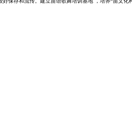
好保存和流传。建立苗语歌舞培训基地 ，培养“苗文化种子