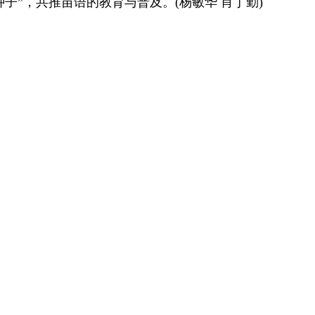
”，共推苗语的教育与普及。(杨敏华 肖丁勤)