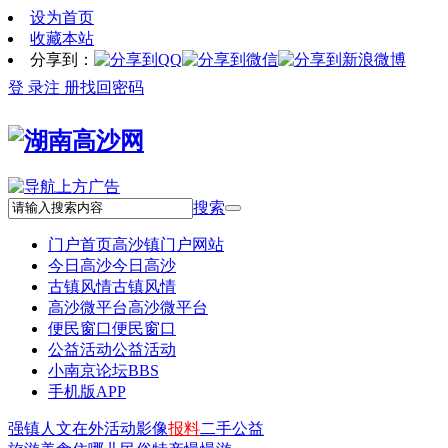
设为首页
收藏本站
分享到：
登 录
注 册
找回密码
搜索
门户首页
高沙镇门户网站
今日高沙
今日高沙
古镇风情
古镇风情
高沙微平台
高沙微平台
便民窗口
便民窗口
公益活动
公益活动
小南京论坛
BBS
手机版APP
强镇
人文
在外
活动
影像
报料
二手
公益