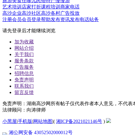
旅游
美食
住哪儿
民俗
特产
慢慢游
艺术培训
店家打折
课程培训
商家电话
高沙企业
高沙社区
高沙各村
广告投放
注册会员
会员登录
帮助
发布资讯
发布电话
站务
请先登录后才能继续浏览
加为收藏
网站介绍
关于我们
服务条款
广告服务
招聘信息
免责声明
联系我们
留言反馈
免责声明：湖南高沙网所有帖子仅代表作者本人意见，不代表
法律顾问：向涛律师
小黑屋
|
手机版
|
网站地图
|
(
湘ICP备2021021146号
)
湘公网安备 43052502000012号