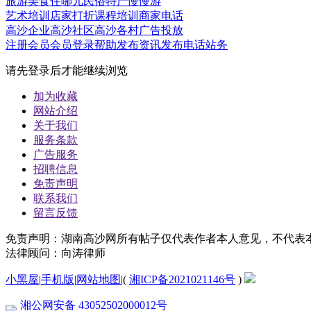
旅游
美食
住哪儿
民俗
特产
慢慢游
艺术培训
店家打折
课程培训
商家电话
高沙企业
高沙社区
高沙各村
广告投放
注册会员
会员登录
帮助
发布资讯
发布电话
站务
请先登录后才能继续浏览
加为收藏
网站介绍
关于我们
服务条款
广告服务
招聘信息
免责声明
联系我们
留言反馈
免责声明：湖南高沙网所有帖子仅代表作者本人意见，不代表
法律顾问：向涛律师
小黑屋
|
手机版
|
网站地图
|
(
湘ICP备2021021146号
)
湘公网安备 43052502000012号