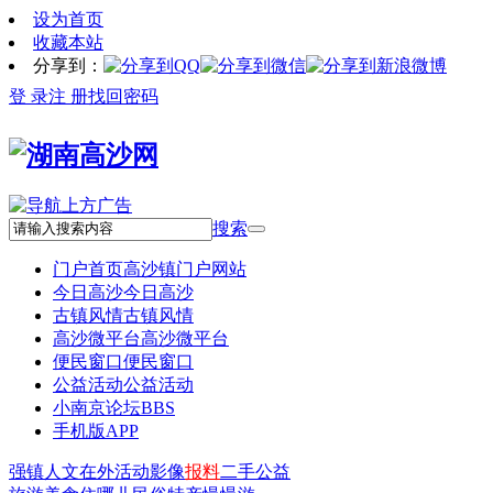
设为首页
收藏本站
分享到：
登 录
注 册
找回密码
搜索
门户首页
高沙镇门户网站
今日高沙
今日高沙
古镇风情
古镇风情
高沙微平台
高沙微平台
便民窗口
便民窗口
公益活动
公益活动
小南京论坛
BBS
手机版APP
强镇
人文
在外
活动
影像
报料
二手
公益