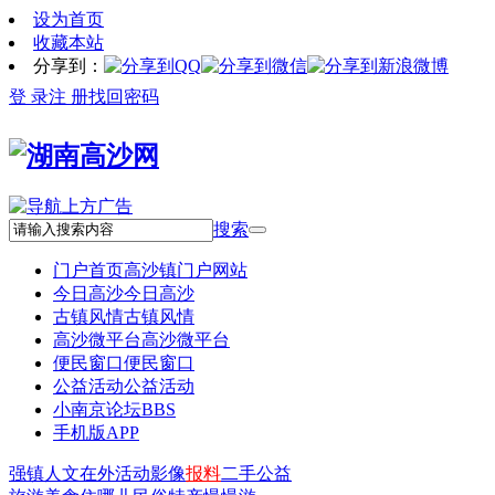
设为首页
收藏本站
分享到：
登 录
注 册
找回密码
搜索
门户首页
高沙镇门户网站
今日高沙
今日高沙
古镇风情
古镇风情
高沙微平台
高沙微平台
便民窗口
便民窗口
公益活动
公益活动
小南京论坛
BBS
手机版APP
强镇
人文
在外
活动
影像
报料
二手
公益