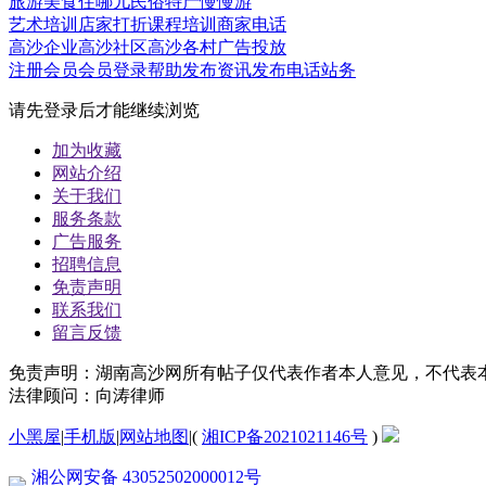
旅游
美食
住哪儿
民俗
特产
慢慢游
艺术培训
店家打折
课程培训
商家电话
高沙企业
高沙社区
高沙各村
广告投放
注册会员
会员登录
帮助
发布资讯
发布电话
站务
请先登录后才能继续浏览
加为收藏
网站介绍
关于我们
服务条款
广告服务
招聘信息
免责声明
联系我们
留言反馈
免责声明：湖南高沙网所有帖子仅代表作者本人意见，不代表
法律顾问：向涛律师
小黑屋
|
手机版
|
网站地图
|
(
湘ICP备2021021146号
)
湘公网安备 43052502000012号