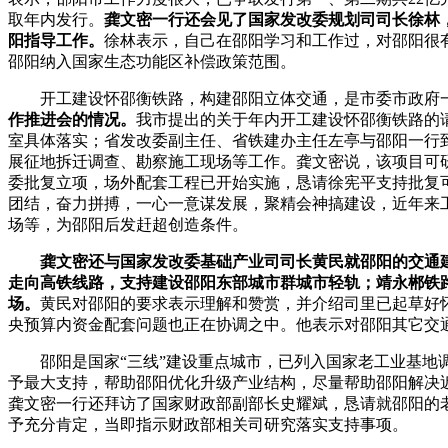
取年内发行。
龚文密一行还会见了国家发改委规划司司长徐林
阳指导工作。
徐林表示，自己在邵阳学习和工作过，对邵阳很
邵阳纳入国家生态功能区补偿政策范围。
开工建设怀邵衡铁路，构建邵阳立体交通，是市委市政府一直
作推进会的情况。
我市提出的关于年内开工建设怀邵衡铁路的
室具体落实；省发改委副主任、省铁建办主任左亭与邵阳一行到
展征地拆迁调查、勘察施工现场等工作。龚文密说，该项目可研
委批复立项，场外配套工程已开始实施，恳请徐宪平支持批复
团结，奋力拼搏，一心一意谋发展，聚精会神搞建设，近年来
场等，为邵阳后发赶超创造条件。
龚文密还与国家发改委基础产业司司长黄民就邵阳的交通建
走向高铁线路，支持建设邵阳东部城市群城市轻轨；靖永郴铁
场。
黄民对邵阳的要求表示理解和赞赏，并介绍司里已起草好
央预算内资金配套问题也正在协调之中。他表示对邵阳其它交
邵阳是国家“三线”建设重点城市，已列入国家老工业基地调
予最大支持，帮助邵阳优化升级产业结构，尽量帮助邵阳解决
龚文密一行还拜访了国家财政部副部长史耀斌，恳请就邵阳的
予充分肯定，当即指示财政部相关司研究落实支持事项。