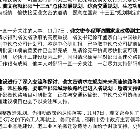
，龚文密就邵阳“十三五”总体发展规划、综合交通规划、生态功
有感情，愉快接受龚文密的邀请，愿意在国家“十三五”规划制定
十分关注的大事。11月7日，
龚文密专程拜访国家发改委副主
请求得到省委省政府的高度重视，省委书记徐守盛亲自与中国铁
中铁总公司计划司、鉴定中心等汇报，已争取中铁总公司提前启
批复10项前置要件已全部完成，恳请徐宪平协调尽快批复可研
可研，尽快开工建设场内工程。同时请求徐宪平对邵阳高速公路
工作很有成就，他本人对邵阳一直十分关注，一定尽力支持邵阳
设进行了深入交流和探讨。龚文密请求在规划未来高速铁路和城
路、常桂铁路、娄底至邵阳城际铁路均已进入省规划，恳请支持
怀邵衡铁路项目可研批文，正在与交通运输部、中铁总公司协商
通建设项目也会予以关注和支持。
整改造规划。为推动政策的尽快落实，11月7日，龚文密会见
近3万名的下岗工人再就业。姜四清说，邵阳市委市政府主要领
老工业基地建设、老工业区的搬迁改造等方面给予财政支持。史