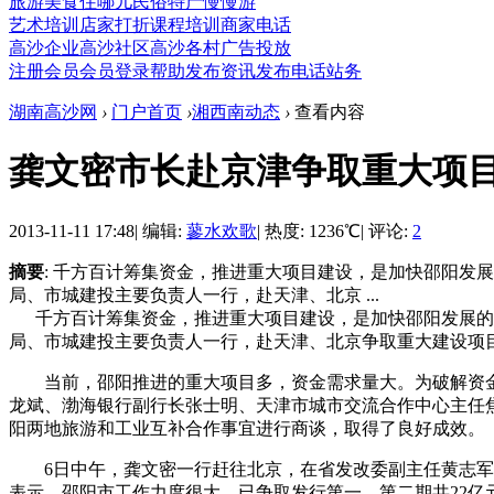
旅游
美食
住哪儿
民俗
特产
慢慢游
艺术培训
店家打折
课程培训
商家电话
高沙企业
高沙社区
高沙各村
广告投放
注册会员
会员登录
帮助
发布资讯
发布电话
站务
湖南高沙网
›
门户首页
›
湘西南动态
›
查看内容
龚文密市长赴京津争取重大项
2013-11-11 17:48
|
编辑:
蓼水欢歌
|
热度: 1236℃
|
评论:
2
摘要
: 千方百计筹集资金，推进重大项目建设，是加快邵阳
局、市城建投主要负责人一行，赴天津、北京 ...
千方百计筹集资金，推进重大项目建设，是加快邵阳发展的
局、市城建投主要负责人一行，赴天津、北京争取重大建设项
当前，邵阳推进的重大项目多，资金需求量大。为破解资金瓶
龙斌、渤海银行副行长张士明、天津市城市交流合作中心主任焦
阳两地旅游和工业互补合作事宜进行商谈，取得了良好成效。
6日中午，龚文密一行赶往北京，在省发改委副主任黄志军陪
表示，邵阳市工作力度很大，已争取发行第一、第二期共22亿