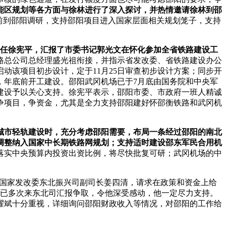
能区规划等各方面与徐林进行了深入探讨，并热情邀请徐林到邵
前到邵阳调研，支持邵阳项目进入国家层面相关规划笼子，支持
任徐宪平，汇报了市委书记郭光文在怀化参加全省铁路建设工
路总公司总经理盛光祖衔接，并指示省发改委、省铁路建设办公
动该项目初步设计，定于11月25日审查初步设计方案；同步开
，年底前开工建设。邵阳武冈机场已于7月底由国务院和中央军
建设予以关心支持。徐宪平表示，邵阳市委、市政府一班人精诚
争项目，争资金，尤其是全力支持邵阳建好怀邵衡铁路和武冈机
市轻轨建设时，充分考虑邵阳需要，布局一条经过邵阳的南北
调整纳入国家中长期铁路网规划；支持适时建设邵东军民合用机
落实中央预算内投资出资比例，将尽快批复可研；武冈机场的中
了国家发改委东北振兴司副司长姜四清，请求在政策和资金上给
导已多次来东北司汇报争取，令他深受感动，他一定尽力支持。
耀斌十分重视，详细询问邵阳财政收入等情况，对邵阳的工作给