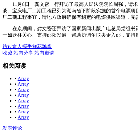
11月8日，龚文密一行拜访了最高人民法院院长周强，请求
谈。宝庆电厂二期工程已列为湖南省下阶段实施的首个电源项
厂二期工程事宜，请地方政府确保有稳定的电煤供应渠道，完
在京期间，龚文密还拜访了国家新闻出版广电总局党组书记
一如既往关心、支持邵阳发展，帮助协调争取央企入邵，支持
路过
雷人
握手
鲜花
鸡蛋
收藏
站内分享
站内邀请
相关阅读
•
Array
•
Array
•
Array
•
Array
•
Array
•
Array
•
Array
•
Array
发表评论