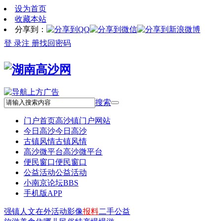
设为首页
收藏本站
分享到：
登 录
注 册
找回密码
搜索
门户首页
高沙镇门户网站
今日高沙
今日高沙
古镇风情
古镇风情
高沙微平台
高沙微平台
便民窗口
便民窗口
公益活动
公益活动
小南京论坛
BBS
手机版APP
强镇
人文
在外
活动
影像
报料
二手
公益