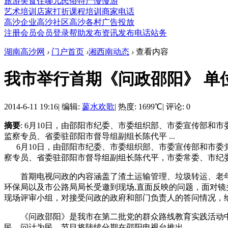
旅游
美食
住哪儿
民俗
特产
慢慢游
艺术培训
店家打折
课程培训
商家电话
高沙企业
高沙社区
高沙各村
广告投放
注册会员
会员登录
帮助
发布资讯
发布电话
站务
湖南高沙网
›
门户首页
›
湘西南动态
›
查看内容
我市举行首期《问政邵阳》 单
2014-6-11 19:16
|
编辑:
蓼水欢歌
|
热度: 1699℃
|
评论: 0
摘要
: 6月10日，由邵阳市纪委、市委组织部、市委宣传部
监察专员、省委驻邵阳市督导组副组长陈代平 ...
6月10日，由邵阳市纪委、市委组织部、市委宣传部和市委
察专员、省委驻邵阳市督导组副组长陈代平，市委常委、市纪
首期电视问政的内容涵盖了渣土运输管理、垃圾转运、老年
环保局以及市公路局局长受邀到现场,直面反映的问题，面对
现场评审小组，对接受问政的政府和部门负责人的答问情况，
《问政邵阳》是我市在第二批党的群众路线教育实践活动中，
民、问计为民。节目将陆续分期在邵阳电视台推出。