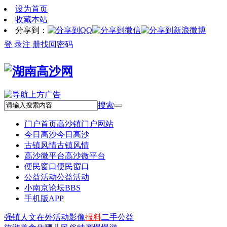
设为首页
收藏本站
分享到：
登 录
注 册
找回密码
搜索
门户首页
高沙镇门户网站
今日高沙
今日高沙
古镇风情
古镇风情
高沙微平台
高沙微平台
便民窗口
便民窗口
公益活动
公益活动
小南京论坛
BBS
手机版APP
强镇
人文
在外
活动
影像
报料
二手
公益