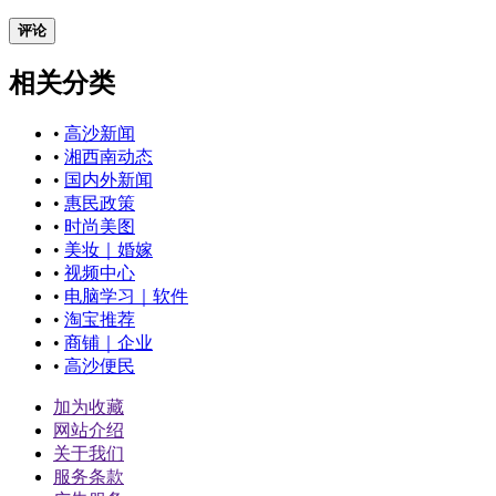
评论
相关分类
•
高沙新闻
•
湘西南动态
•
国内外新闻
•
惠民政策
•
时尚美图
•
美妆｜婚嫁
•
视频中心
•
电脑学习｜软件
•
淘宝推荐
•
商铺｜企业
•
高沙便民
加为收藏
网站介绍
关于我们
服务条款