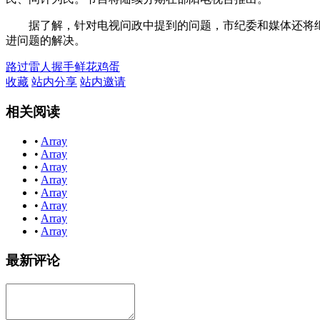
据了解，针对电视问政中提到的问题，市纪委和媒体还将继
进问题的解决。
路过
雷人
握手
鲜花
鸡蛋
收藏
站内分享
站内邀请
相关阅读
•
Array
•
Array
•
Array
•
Array
•
Array
•
Array
•
Array
•
Array
最新评论