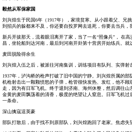
毅然从军保家国
刘兴煌生于民国6年（1917年），家境贫寒。从小跟着父、
到招兵的躲都来不及，你还要自投罗网去送死，你要去当兵，
新兵开拔那天，流着眼泪离开了家，当了一名“照像兵”， 在高
昌，坐轮船到达河南，最后到河南开卦第十营房开始练兵。就
麦田脱险得余生
刘兴煌入伍之后，被派往河南集训，训练项目有队列、实弹射
1937年，泸沟桥的枪声打破了旧中国的宁静。刘兴煌所属的
机枪射击出一颗颗愤怒的子弹，枪管很快发热、发红，他不顾
走，因为有日军飞机。终于退到济南、海州休整，然后调往山
金黄的麦田飘荡着的清香，极度的绝望让人窒息。日军飞机过
一条命。
深山擒寇逞英豪
部队打散后，由于找不到原部队，刘兴煌跑回了老家。焦虑失