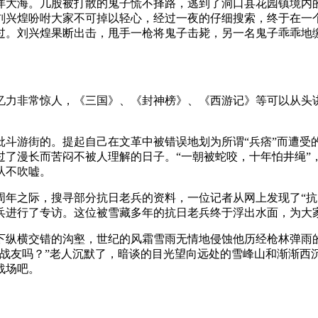
汪洋大海。几股被打散的鬼子慌不择路，逃到了洞口县花园镇境
刘兴煌吩咐大家不可掉以轻心，经过一夜的仔细搜索，终于在一
过。刘兴煌果断出击，甩手一枪将鬼子击毙，另一名鬼子乖乖地
忆力非常惊人，《三国》、《封神榜》、《西游记》等可以从头
批斗游街的。提起自己在文革中被错误地划为所谓“兵痞”而遭受
过了漫长而苦闷不被人理解的日子。“一朝被蛇咬，十年怕井绳”
从不吹嘘。
65周年之际，搜寻部分抗日老兵的资料，一位记者从网上发现了“
兵进行了专访。这位被雪藏多年的抗日老兵终于浮出水面，为大
下纵横交错的沟壑，世纪的风霜雪雨无情地侵蚀他历经枪林弹雨
的战友吗？”老人沉默了，暗谈的目光望向远处的雪峰山和渐渐西
战场吧。