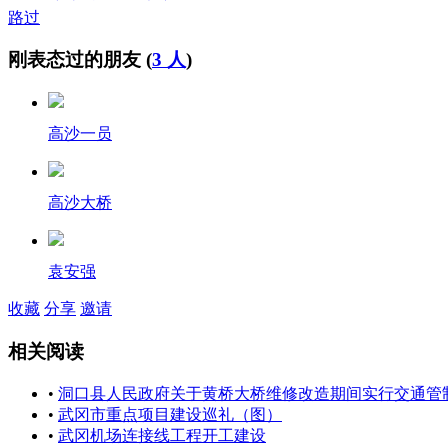
路过
刚表态过的朋友 (
3 人
)
高沙一员
高沙大桥
袁安强
收藏
分享
邀请
相关阅读
•
洞口县人民政府关于黄桥大桥维修改造期间实行交通管制
•
武冈市重点项目建设巡礼（图）
•
武冈机场连接线工程开工建设