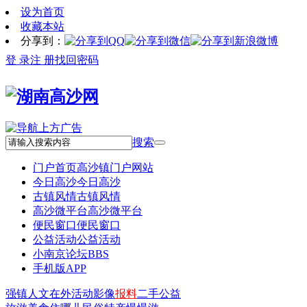
设为首页
收藏本站
分享到：
登 录
注 册
找回密码
搜索
门户首页
高沙镇门户网站
今日高沙
今日高沙
古镇风情
古镇风情
高沙微平台
高沙微平台
便民窗口
便民窗口
公益活动
公益活动
小南京论坛
BBS
手机版APP
强镇
人文
在外
活动
影像
报料
二手
公益