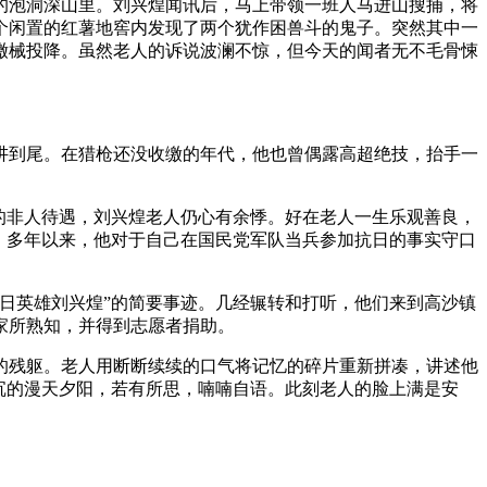
内的泡洞深山里。刘兴煌闻讯后，马上带领一班人马进山搜捕，将
个闲置的红薯地窖内发现了两个犹作困兽斗的鬼子。突然其中一
缴械投降。虽然老人的诉说波澜不惊，但今天的闻者无不毛骨悚
讲到尾。在猎枪还没收缴的年代，他也曾偶露高超绝技，抬手一
的非人待遇，刘兴煌老人仍心有余悸。好在老人一生乐观善良，
，多年以来，他对于自己在国民党军队当兵参加抗日的事实守口
抗日英雄刘兴煌”的简要事迹。几经辗转和打听，他们来到高沙镇
家所熟知，并得到志愿者捐助。
的残躯。老人用断断续续的口气将记忆的碎片重新拼凑，讲述他
沉的漫天夕阳，若有所思，喃喃自语。此刻老人的脸上满是安