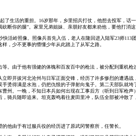
兄挑起了生活的重担。16岁那年，乡里招兵打仗，他想去投军，话
我砍断你的腿”。家里兄弟姐妹、亲朋好友都来劝他，要他打消
沙快活岭照像。照像兵首先入伍，老人在隆回进入陆军23师113
这样，少不更事的懵懂少年从此踏上了从军之路。
击等。由于他有强健的体魄和百发百中的枪法，被分配到重机枪
部队立即开拔河北沧州与日军正面交锋，经历了许多惨烈的遭遇
双手烫得满是水泡，仍把仇恨的子弹射向鬼子。第二天部队就垮
东曹州。一晚，不知日本兵如何出现在工事后方（听到日军枪声
后，骑兵随即追来。坦克轰鸣着往麦田里冲，队伍全部被冲散了
望的他由于有过服兵役的经历进了原武冈警察所，任警长。