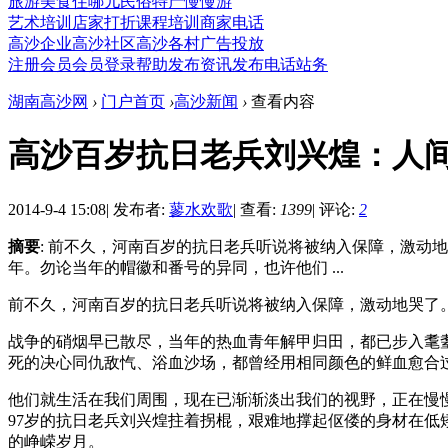
旅游
美食
住哪儿
民俗
特产
慢慢游
艺术培训
店家打折
课程培训
商家电话
高沙企业
高沙社区
高沙各村
广告投放
注册会员
会员登录
帮助
发布资讯
发布电话
站务
湖南高沙网
›
门户首页
›
高沙新闻
›
查看内容
高沙百岁抗日老兵刘兴煌：人
2014-9-4 15:08
|
发布者:
蓼水欢歌
|
查看:
1399
|
评论:
2
摘要
: 前不久，河南百岁的抗日老兵听说将被纳入保障，激动
年。勿论当年的帽徽和番号的异同，也许他们 ...
前不久，河南百岁的抗日老兵听说将被纳入保障，激动地哭了。
战争的硝烟早已散尽，当年的热血青年解甲归田，都已步入耄
死的决心同仇敌忾、浴血沙场，都曾经用相同颜色的鲜血愈合
他们就生活在我们周围，现在已渐渐淡出我们的视野，正在慢
97岁的抗日老兵刘兴煌拄着拐棍，艰难地撑起伛偻的身材在低
的峥嵘岁月。