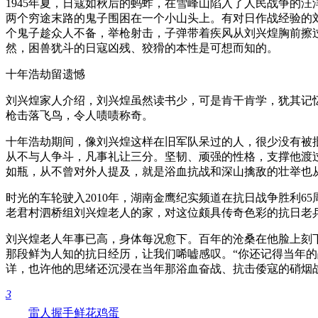
1945年夏，日寇如秋后的蚂蚱，在雪峰山陷入了人民战争的
两个穷途末路的鬼子围困在一个小山头上。有对日作战经验的
个鬼子趁众人不备，举枪射击，子弹带着疾风从刘兴煌胸前擦
然，困兽犹斗的日寇凶残、狡猾的本性是可想而知的。
十年浩劫留遗憾
刘兴煌家人介绍，刘兴煌虽然读书少，可是肯干肯学，犹其记
枪击落飞鸟，令人啧啧称奇。
十年浩劫期间，像刘兴煌这样在旧军队呆过的人，很少没有被
从不与人争斗，凡事礼让三分。坚韧、顽强的性格，支撑他渡
如瓶，从不曾对外人提及，就是浴血抗战和深山擒敌的壮举也
时光的车轮驶入2010年，湖南金鹰纪实频道在抗日战争胜利
老君村泗桥组刘兴煌老人的家，对这位颇具传奇色彩的抗日老
刘兴煌老人年事已高，身体每况愈下。百年的沧桑在他脸上刻
那段鲜为人知的抗日经历，让我们唏嘘感叹。“你还记得当年
详，也许他的思绪还沉浸在当年那浴血奋战、抗击倭寇的硝烟
3
雷人
握手
鲜花
鸡蛋