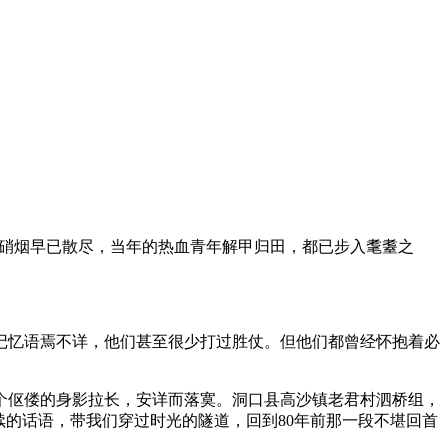
的硝烟早已散尽，当年的热血青年解甲归田，都已步入耄耋之
记忆语焉不详，他们甚至很少打过胜仗。但他们都曾经怀抱着必
个伛偻的身影拉长，安详而落寞。洞口县高沙镇老君村泗桥组，
续的话语，带我们穿过时光的隧道，回到80年前那一段不堪回首