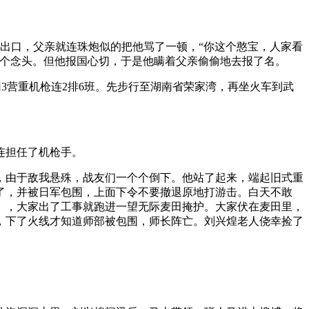
一出口，父亲就连珠炮似的把他骂了一顿，“你这个憨宝，人家看
这个念头。但他报国心切，于是他瞒着父亲偷偷地去报了名。
团3营重机枪连2排6班。先步行至湖南省荣家湾，再坐火车到武
连担任了机枪手。
战，由于敌我悬殊，战友们一个个倒下。他站了起来，端起旧式重
了，并被日军包围，上面下令不要撤退原地打游击。白天不敢
），大家出了工事就跑进一望无际麦田掩护。大家伏在麦田里，
，下了火线才知道师部被包围，师长阵亡。刘兴煌老人侥幸捡了