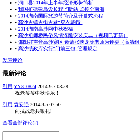
•
洞口县2014年上半年经济形势简析
•
我国扩礁建岛设长程监听站 监控全南海
•
2014湖南国际旅游节简介及开幕式流程
•
高沙古镇古街古巷“穿衣戴帽”
•
2014湖南高沙网中秋祝福
•
高沙祖师桥民俗风情浮雕安装庆典（视频已更新）
•
邵阳好声音高沙赛区 邀请张映龙等老师为评委（高清组
•
高沙镇政府实行“门前三包”管理规定
发表评论
最新评论
引用
YY810824
2014-9-7 08:28
祝老爷爷中秋快乐！
引用
袁安强
2014-9-5 07:50
向抗战老兵敬礼!
查看全部评论(
2
)