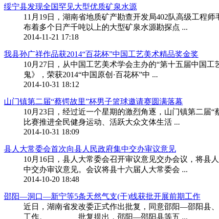
绥宁县发现全国罕见大型优质矿泉水源
11月19日，湖南省地质矿产勘查开发局402队高级工
布着多个日产千吨以上的大型矿泉水源勘探点 ...
2014-11-21 17:18
我县孙广祥作品获2014“百花杯”中国工艺美术精品奖金奖
10月27日，从中国工艺美术学会主办的“第十五届中国
鬼》，荣获2014“中国原创·百花杯”中 ...
2014-10-31 18:12
山门镇第二届“蔡锷故里”杯男子篮球邀请赛圆满落幕
10月23日，经过近一个星期的激烈角逐，山门镇第二届
比赛推进全民健身运动、活跃大众文体生活 ...
2014-10-31 18:09
县人大常委会首次向县人民政府集中交办审议意见
10月16日，县人大常委会召开审议意见交办会议，将
中交办审议意见。会议将县十六届人大常委会 ...
2014-10-20 18:48
邵阳—洞口—新宁等5条天然气支(干)线获批开展前期工作
近日，湖南省发改委正式作出批复，同意邵阳—邵阳县、
工作。 批复提出，邵阳—邵阳县等五 ...