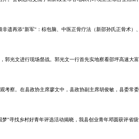
家级非遗再添"新军"：棕包脑、中医正骨疗法（新邵孙氏正骨术
时刻，郭光文进行现场督战。郭光文一行首先实地察看邵坪高速大
我县参观考察。在县政协主席廖文中，县政协副主席胡俊敏，县委
梦”寻找乡村好青年评选活动揭晓，我县创业青年邓圆获评省级“