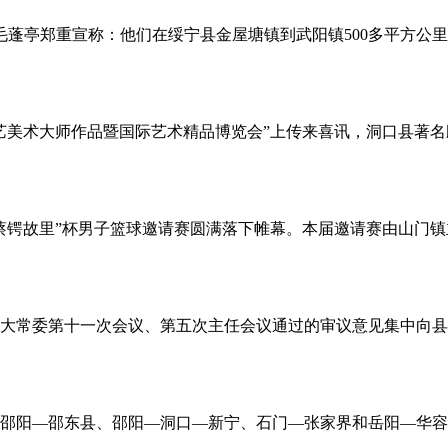
程师毛蓬亭郑重宣称：他们在绥宁县金屋塘镇到武阳镇500多平方
工艺美术大师作品暨国际艺术精品博览会”上传来喜讯，洞口县著
“蔡锷故里”杯男子篮球邀请赛圆满落下帷幕。本届邀请赛由山门
县人大常委第十一次会议、第五次主任会议通过的审议意见集中向
邵阳—邵东县、邵阳—洞口—新宁、石门—张家界和岳阳—华容