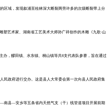
公里的区域，发现叙浦至桂林深大断裂两旁许多的次级断裂带上分
名雕塑艺术家、湖南省工艺美术大师孙广祥创作的木雕《九歌·山
镇主办，醪田镇、水东镇、桐山镇等共8支代表队参赛，旨在通过
县人民政府进行交办。这是县人大常委会第一次向县人民政府集
—南县—安乡等五条省内天然气支（干）线管道项目开展前期