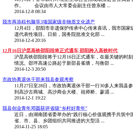
作。 会议由市人大常委会副主任曾东楼 ...
2014-12-8 08:34
我市再添棕包脑等3项国家级非物质文化遗产
12月4日，邵阳市非遗保护传承中心传来喜讯，我市国
遗代表性项目。日前，国务院批准文化部 ...
2014-12-4 20:16
12月16日沪昆高铁邵阳段将正式通车 邵阳跨入高铁时代
沪昆高铁邵阳段将于12月16日正式通车，在最关键的
情况。邵坪高速公路起于新邵县雀塘，与衡邵 ...
2014-12-3 20:50
市政协离退休干部来我县参观考察
11月27日至28日，市政协离退休干部一行30多人来
到高沙古商城、高沙商会大楼、祖师桥、蓼湄 ...
2014-12-1 19:22
我县创业青年邓圆获评省级“乡村好青年”
近日，由湖南团省委举办的“践行核心价值观携手共筑中国
省、市、县、乡团组织共同推进的大型活 ...
2014-11-25 18:05