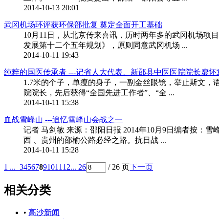
2014-10-13 20:01
武冈机场环评获环保部批复 奠定全面开工基础
10月11日，从北京传来喜讯，历时两年多的武冈机场
发展第十二个五年规划》，原则同意武冈机场 ...
2014-10-11 19:43
纯粹的国医传承者 ---记省人大代表、新邵县中医医院院长廖怀
1.7米的个子，单瘦的身子，一副金丝眼镜，举止斯文
院院长，先后获得“全国先进工作者”、“全 ...
2014-10-11 15:38
血战雪峰山 ---追忆雪峰山会战之一
记者 马剑敏 来源：邵阳日报 2014年10月9日编者按：
西 、贵州的邵榆公路必经之路。抗日战 ...
2014-10-11 15:28
1 ...
3
4
5
6
7
8
9
10
11
12
... 26
/ 26 页
下一页
相关分类
•
高沙新闻