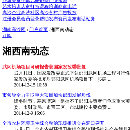
旅游
美食
住哪儿
民俗
特产
慢慢游
艺术培训
店家打折
课程培训
商家电话
高沙企业
高沙社区
高沙各村
广告投放
注册会员
会员登录
帮助
发布资讯
发布电话
站务
湖南高沙网
›
门户首页
›
湘西南动态
订阅
湘西南动态
武冈机场项目可研报告获国家发改委批复
12月11日，国家发改委正式下达邵阳武冈机场工程可行
家发改委的批复对邵阳武冈机场项目下一步建 ...
2014-12-15 10:58
市领导全力争取重大项目加快邵阳发展步伐
隆冬时节，寒风凛冽，阻挡不了邵阳决策者们争取重大项
委、市财政局、市宝工区、市城建投主要负责 ...
2014-12-9 16:06
全市农村环境卫生综合整治现场推进会在洞口召开
12月3日，全市农村环境卫生综合整治现场推进会在我