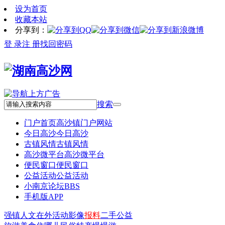
设为首页
收藏本站
分享到：
登 录
注 册
找回密码
搜索
门户首页
高沙镇门户网站
今日高沙
今日高沙
古镇风情
古镇风情
高沙微平台
高沙微平台
便民窗口
便民窗口
公益活动
公益活动
小南京论坛
BBS
手机版APP
强镇
人文
在外
活动
影像
报料
二手
公益