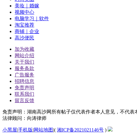
美妆｜婚嫁
视频中心
电脑学习｜软件
淘宝推荐
商铺｜企业
高沙便民
加为收藏
网站介绍
关于我们
服务条款
广告服务
招聘信息
免责声明
联系我们
留言反馈
免责声明：湖南高沙网所有帖子仅代表作者本人意见，不代表
法律顾问：向涛律师
小黑屋
|
手机版
|
网站地图
|
(
湘ICP备2021021146号
)