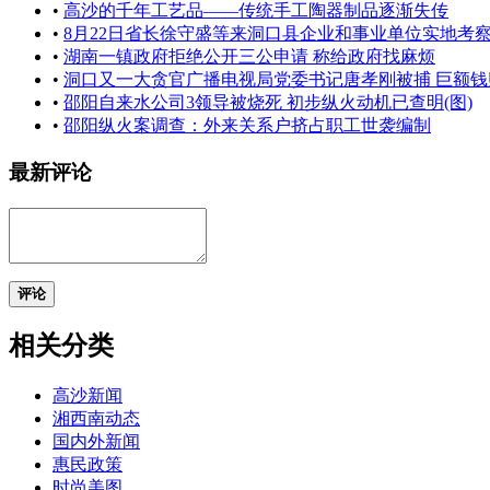
•
高沙的千年工艺品——传统手工陶器制品逐渐失传
•
8月22日省长徐守盛等来洞口县企业和事业单位实地考
•
湖南一镇政府拒绝公开三公申请 称给政府找麻烦
•
洞口又一大贪官广播电视局党委书记唐孝刚被捕 巨额钱
•
邵阳自来水公司3领导被烧死 初步纵火动机已查明(图)
•
邵阳纵火案调查：外来关系户挤占职工世袭编制
最新评论
评论
相关分类
高沙新闻
湘西南动态
国内外新闻
惠民政策
时尚美图