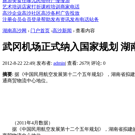
旅游
美食
住哪儿
民俗
特产
慢慢游
艺术培训
店家打折
课程培训
商家电话
高沙企业
高沙社区
高沙各村
广告投放
注册会员
会员登录
帮助
发布资讯
发布电话
站务
湖南高沙网
›
门户首页
›
高沙新闻
›
查看内容
武冈机场正式纳入国家规划 湖
2012-8-22 22:49
|
发布者:
admin
|
查看:
2679
|
评论: 0
摘要
: 据《中国民用航空发展第十二个五年规划》，湖南省拟
通商贸物流中心地位。
（2011年4月数据）
据《中国民用航空发展第十二个五年规划》，湖南省拟建的1