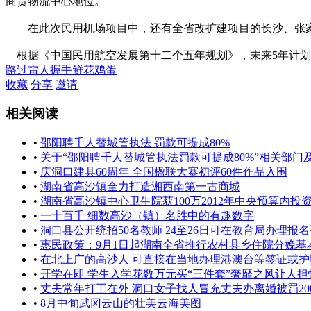
商贸物流中心地位。
在此次民用机场项目中，还有全省改扩建项目的长沙、张家界
根据《中国民用航空发展第十二个五年规划》，未来5年计划新增
路过
雷人
握手
鲜花
鸡蛋
收藏
分享
邀请
相关阅读
•
邵阳聘千人替城管执法 罚款可提成80%
•
关于“邵阳聘千人替城管执法罚款可提成80%”相关部门
•
庆洞口建县60周年 全国楹联大赛初评60件作品入围
•
湖南省高沙镇全力打造湘西南第一古商城
•
湖南省高沙镇中心卫生院获100万2012年中央预算内投
•
一十百千 细数高沙（镇）名胜中的有趣数字
•
洞口县公开统招50名教师 24至26日可在教育局办理报
•
惠民政策：9月1日起湖南全省推行农村县乡住院分娩基
•
在北上广的高沙人 可直接在当地办理港澳台等签证或护
•
开学在即 学生入学花数万元买“三件套”奢靡之风让人担
•
丈夫常年打工在外 洞口女子找人冒充丈夫办离婚被罚20
•
8月中旬武冈云山的壮美云海美图