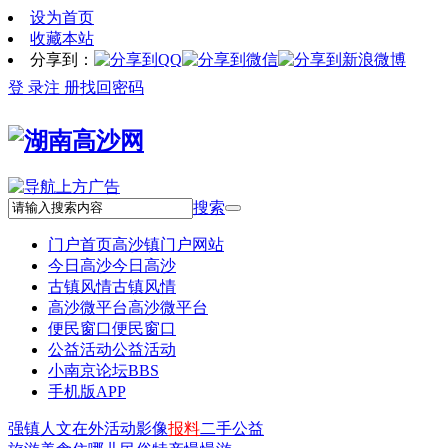
设为首页
收藏本站
分享到：
登 录
注 册
找回密码
搜索
门户首页
高沙镇门户网站
今日高沙
今日高沙
古镇风情
古镇风情
高沙微平台
高沙微平台
便民窗口
便民窗口
公益活动
公益活动
小南京论坛
BBS
手机版APP
强镇
人文
在外
活动
影像
报料
二手
公益