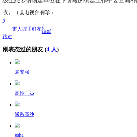
级生态乡镇创建单位在下阶段的创建工作中要查漏补
收。
（
县电视台
何珍
）
3
1
雷人
握手
鲜花
鸡蛋
路过
刚表态过的朋友 (
4 人
)
袁安强
高沙一员
缘系高沙
gsha