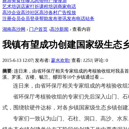
旅游
美食
住哪儿
民俗
特产
慢慢游
艺术培训
店家打折
课程培训
商家电话
高沙企业
高沙社区
高沙各村
广告投放
注册会员
会员登录
帮助
发布资讯
发布电话
站务
湖南高沙网
›
门户首页
›
高沙新闻
›
查看内容
我镇有望成功创建国家级生态
2015-6-13 12:07
|
发布者:
蓼水欢歌
|
查看:
1251
|
评论: 0
摘要
: 连日来，由省环保厅相关专家组成的考核验收组对我县
溪、罗溪、古楼、毓兰、醪田等10个乡镇通过看 ...
连日来，由省环保厅相关专家组成的考核验收组
省环保厅考核验收组的专家们先后深入山门、石
式，围绕软硬件达标，对各乡镇国家级生态乡镇创建
专家们一致认为山门、石柱、
洞口、高沙
、水东