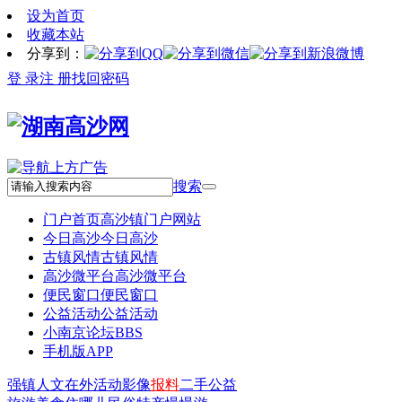
设为首页
收藏本站
分享到：
登 录
注 册
找回密码
搜索
门户首页
高沙镇门户网站
今日高沙
今日高沙
古镇风情
古镇风情
高沙微平台
高沙微平台
便民窗口
便民窗口
公益活动
公益活动
小南京论坛
BBS
手机版APP
强镇
人文
在外
活动
影像
报料
二手
公益