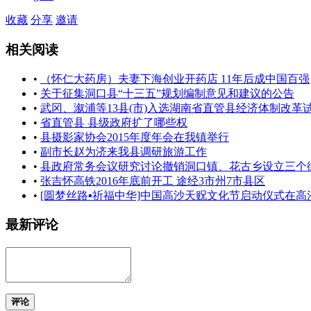
收藏
分享
邀请
相关阅读
•
（怀仁大药房）夫妻下海创业开药店 11年后成中国百强
•
关于征集洞口县“十三五”规划编制意见和建议的公告
•
武冈、溆浦等13县(市)入选湖南省直管县经济体制改革
•
省直管县 县级政府扩了哪些权
•
县摄影家协会2015年度年会在我镇举行
•
副市长赵为济来我县调研旅游工作
•
县政府常务会议研究讨论撤销洞口镇、花古乡设立三个
•
张吉怀高铁2016年底前开工 途经3市州7市县区
•
[圆梦丝路▪祈福中华]中国高沙天贶文化节启动仪式在高
最新评论
评论