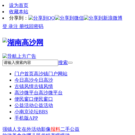
设为首页
收藏本站
分享到：
登 录
注 册
找回密码
搜索
门户首页
高沙镇门户网站
今日高沙
今日高沙
古镇风情
古镇风情
高沙微平台
高沙微平台
便民窗口
便民窗口
公益活动
公益活动
小南京论坛
BBS
手机版APP
强镇
人文
在外
活动
影像
报料
二手
公益