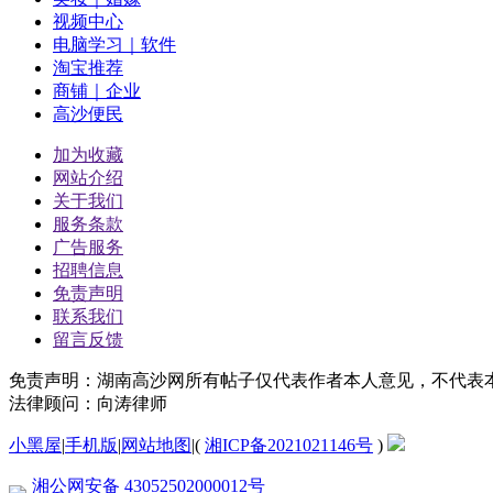
视频中心
电脑学习｜软件
淘宝推荐
商铺｜企业
高沙便民
加为收藏
网站介绍
关于我们
服务条款
广告服务
招聘信息
免责声明
联系我们
留言反馈
免责声明：湖南高沙网所有帖子仅代表作者本人意见，不代表
法律顾问：向涛律师
小黑屋
|
手机版
|
网站地图
|
(
湘ICP备2021021146号
)
湘公网安备 43052502000012号