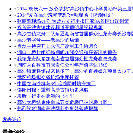
•
2014“欢庆六一 放心梦想”高沙镇中心小学灵动杯第三
•
2014“爱在高沙筑就梦想”活动现场（视频图文）
•
张丽雅现场办公 为曾八支祠申报国家3A景区出谋划策
•
祝贺高沙古镇建设频道开通明星祝福视频
•
高沙古镇龙舟二队角逐湖南省首届群众性龙舟赛长沙赛
•
高沙老字号——老高沙的店铺
•
肖磊主持召开县水泥厂改制工作协调会
•
洞口二桥封闭维修期间加强交通秩序管理的通告
•
我镇龙舟队参加湖南省首届群众性龙舟赛总决赛
•
湖南为百科技有限责任公司年产值将达15亿
•
高沙镇麻将馆越来越多了，高沙的百姓娱乐项目太少了
•
武冈机场拟交省机场集团托管
•
中国在南沙群岛3个暗礁同时填海施工
•
邵阳日报：重塑高沙古镇历史风貌
•
袁昕：行走在蓼湄的书香里
•
高沙大桥结束使命成五类危桥已被封桥（图）
•
热烈祝贺湖南高沙网新办事处落成揭牌
发表评论
最新评论