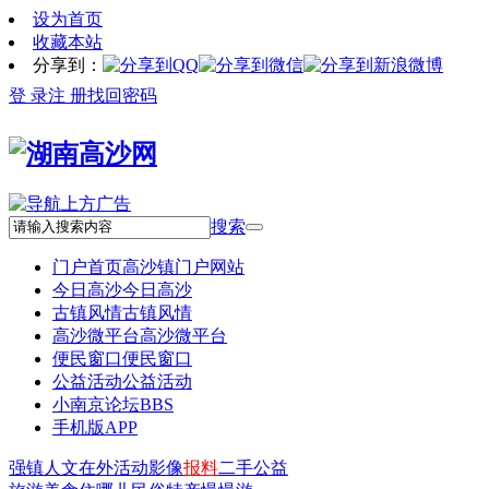
设为首页
收藏本站
分享到：
登 录
注 册
找回密码
搜索
门户首页
高沙镇门户网站
今日高沙
今日高沙
古镇风情
古镇风情
高沙微平台
高沙微平台
便民窗口
便民窗口
公益活动
公益活动
小南京论坛
BBS
手机版APP
强镇
人文
在外
活动
影像
报料
二手
公益