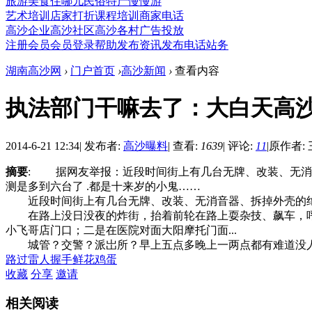
旅游
美食
住哪儿
民俗
特产
慢慢游
艺术培训
店家打折
课程培训
商家电话
高沙企业
高沙社区
高沙各村
广告投放
注册会员
会员登录
帮助
发布资讯
发布电话
站务
湖南高沙网
›
门户首页
›
高沙新闻
›
查看内容
执法部门干嘛去了：大白天高
2014-6-21 12:34
|
发布者:
高沙曝料
|
查看:
1639
|
评论:
11
|
原作者:
摘要
: 据网友举报：近段时间街上有几台无牌、改装、无消
测是多到六台了 .都是十来岁的小鬼……
近段时间街上有几台无牌、改装、无消音器、拆掉外壳的绝
在路上没日没夜的炸街，抬着前轮在路上耍杂技、飙车，呼
小飞哥店门口；二是在医院对面大阳摩托门面...
城管？交警？派岀所？早上五点多晚上一两点都有难道没人
路过
雷人
握手
鲜花
鸡蛋
收藏
分享
邀请
相关阅读