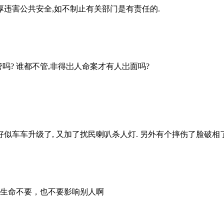
厚违害公共安全,如不制止有关部门是有责任的.
吗? 谁都不管,非得岀人命案才有人岀面吗?
 好似车车升级了, 又加了扰民喇叭杀人灯. 另外有个摔伤了脸破相
生命不要，也不要影响别人啊