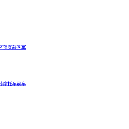
区预赛获季军
器摩托车飙车