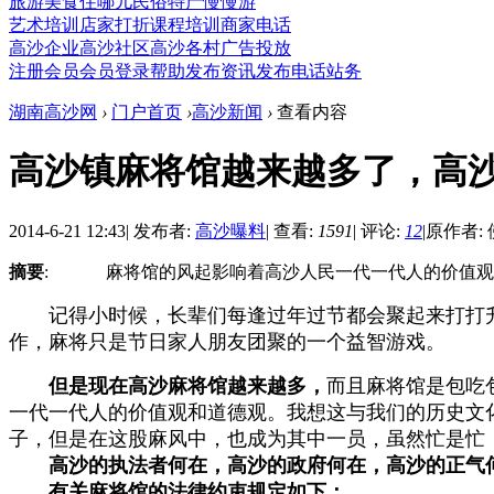
旅游
美食
住哪儿
民俗
特产
慢慢游
艺术培训
店家打折
课程培训
商家电话
高沙企业
高沙社区
高沙各村
广告投放
注册会员
会员登录
帮助
发布资讯
发布电话
站务
湖南高沙网
›
门户首页
›
高沙新闻
›
查看内容
高沙镇麻将馆越来越多了，高
2014-6-21 12:43
|
发布者:
高沙曝料
|
查看:
1591
|
评论:
12
|
原作者:
摘要
: 麻将馆的风起影响着高沙人民一代一代人的价值观
记得小时候，长辈们每逢过年过节都会聚起来打打升
作，麻将只是节日家人朋友团聚的一个益智游戏。
但是现在高沙麻将馆越来越多，
而且麻将馆是包吃
一代一代人的价值观和道德观。我想这与我们的历史文
子，但是在这股麻风中，也成为其中一员，虽然忙是忙
高沙的执法者何在，高沙的政府何在，高沙的正气
有关麻将馆的法律约束规定如下：