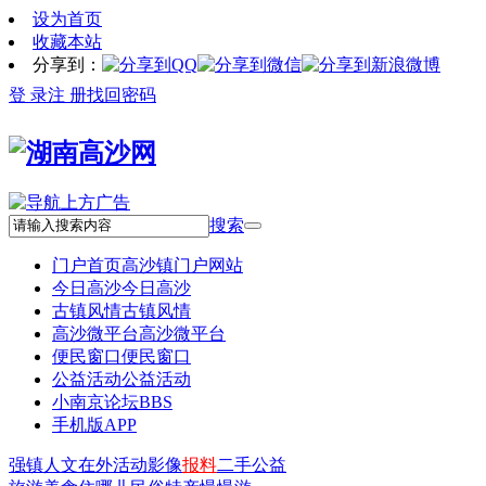
设为首页
收藏本站
分享到：
登 录
注 册
找回密码
搜索
门户首页
高沙镇门户网站
今日高沙
今日高沙
古镇风情
古镇风情
高沙微平台
高沙微平台
便民窗口
便民窗口
公益活动
公益活动
小南京论坛
BBS
手机版APP
强镇
人文
在外
活动
影像
报料
二手
公益