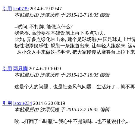
引用
leo0739
2014-6-19 09:47
本帖最后由 沙潭跃鲤 于 2015-12-7 18:35 编辑
--试问, 不打牌, 能做点什么?
我觉得, 高沙要在基础设施上再下多点功夫.
比如, 弄多点绿化带出来, 建个足球场啦(中国足球走上世界
极性增添娱乐性; 规划一条跑道出来, 让年轻人跑起来, 运动起
从小众入手来做这些事情, 把大家慢慢从麻将台上拉下来
引用
两只脚
2014-6-19 10:09
本帖最后由 沙潭跃鲤 于 2015-12-7 18:35 编辑
这是个人的问题，也是社会风气问题，生活好了，就不再
引用
laoxie234
2014-6-20 08:19
本帖最后由 沙潭跃鲤 于 2015-12-7 18:35 编辑
唉....打翻了“5味瓶”...我心中不是滋味....也不能说什么...