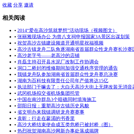
收藏
分享
邀请
相关阅读
•
2014“爱在高沙筑就梦想”活动现场（视频图文）
•
张丽雅现场办公 为曾八支祠申报国家3A景区出谋划策
•
祝贺高沙古镇建设频道开通明星祝福视频
•
高沙古镇龙舟二队角逐湖南省首届群众性龙舟赛长沙赛
•
高沙老字号——老高沙的店铺
•
肖磊主持召开县水泥厂改制工作协调会
•
洞口二桥封闭维修期间加强交通秩序管理的通告
•
我镇龙舟队参加湖南省首届群众性龙舟赛总决赛
•
湖南为百科技有限责任公司年产值将达15亿
•
执法部门干嘛去了：大白天高沙大街上无牌改装无消音
•
武冈机场拟交省机场集团托管
•
中国在南沙群岛3个暗礁同时填海施工
•
邵阳日报：重塑高沙古镇历史风貌
•
省文明办来我镇调研龙舟赛赛事
•
袁昕：行走在蓼湄的书香里
•
高沙大桥结束使命成五类危桥已被封桥（图）
•
热烈祝贺湖南高沙网新办事处落成揭牌