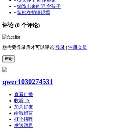
•
得太多了 即使辰還
•
编造出来的吧 拿孩子
•
留她在拍攝現場
评论 (
0
个评论)
您需要登录后才可以评论
登录
|
注册会员
评论
qwer1030274531
查看广播
收听TA
加为好友
给我留言
打个招呼
发送消息