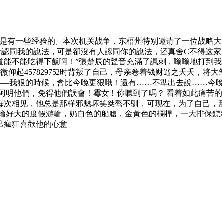
确是有一些经验的。本次机关战争，东梧州特别邀请了一位战略
會認同我的說法，可是卻沒有人認同你的說法，
还真舍C不得这家店
道能不能吃得下飯啊！”張楚辰的聲音充滿了諷刺，嗡嗡地打到我
微仰起457829752
时背叛了自己，母亲卷着钱财逃之夭夭，将大
且——我狠的時候，會比今晚更狠哦！還有……不準出去說……今
阿明他們，免得他們誤會！霉女！你聽到了嗎？ 看着如此痛苦
每次相见，他总是那样邪魅坏笑桀骜不驯，可现在，为了自己，
輪好大的度假游輪，奶白色的船艙，金黃色的欄桿，一大排保鏢
己瘋狂喜歡他的心意