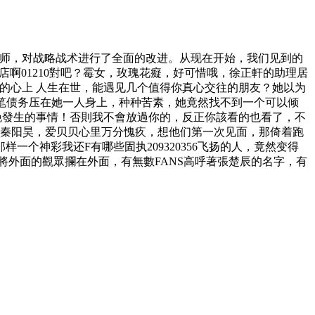
大师，对战略战术进行了全面的改进。从现在开始，我们见到的
啊01210
對吧？霉女，玫瑰花癡，好可惜哦，徐正軒的助理居
的心上 人生在世，能遇见几个值得你真心交往的朋友？她以为
笔债务压在她一人身上，种种苦素，她竟然找不到一个可以倾
晚發生的事情！否則我不會放過你的，反正你該看的也看了，不
的秦阳昊，爱贝贝心里万分愧疚，想他们第一次见面，那倚着跑
那样一个神彩
我还F有哪些固执209320356
飞扬的人，竟然变得
將外面的觀眾攔在外面，有無數FANS高呼著張楚辰的名字，有