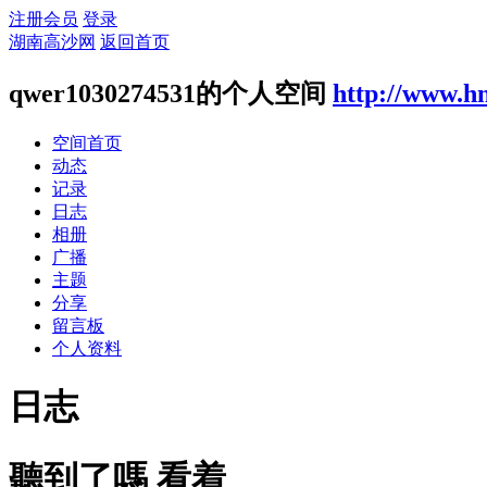
注册会员
登录
湖南高沙网
返回首页
qwer1030274531的个人空间
http://www.h
空间首页
动态
记录
日志
相册
广播
主题
分享
留言板
个人资料
日志
聽到了嗎 看着