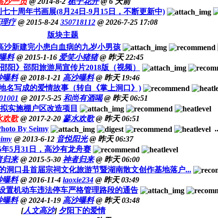
高沙一员
@ 2014-8-2
栀子花开
@
6 天前
十周年书画展(8月24日-9月15日，不断更新中)
理疗
@ 2015-8-24
350718112
@ 2026-7-25 17:08
版块主题
高沙新建完小患白血病的九岁小男孩
曝料
@ 2015-1-16
爱笑小猪猪
@
昨天 22:45
邵阳》邵阳旅游局宣传片2018版（视频）
沙曝料
@ 2018-1-21
高沙曝料
@
昨天 19:46
地名写成的爱情故事（转自《掌上洞口》)
-01001
@ 2017-5-25
和尚有酒喝
@
昨天 06:51
沙镇拟实施棚户区改造项目
水欢歌
@ 2017-2-20
蓼水欢歌
@
昨天 06:51
o By Seimy
..
eimy
@ 2013-6-12
音悦阳光
@
昨天 06:37
15年5月31日，高沙有龙舟赛
者归来
@ 2015-5-30
神者归来
@
昨天 06:00
的洞口县首届宗祠文化旅游节暨湖南散文创作基地落户...
沙曝料
@ 2016-11-4
laoxie234
@
昨天 03:49
城区设置机动车违法停车严格管理路段的通告
沙曝料
@ 2024-1-19
高沙曝料
@
昨天 03:48
[
人文高沙
]
夕阳下的爱情