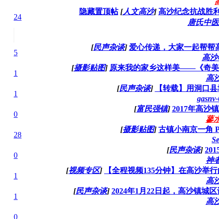
隐藏置顶帖
[
人文高沙
]
高沙纪念抗战胜利七
24
唐氏中医
[
民声杂谈
]
爱心传递，大家一起帮帮
5
高沙
[
摄影贴图
]
原来我的家乡这样美——《奇美
1
高
[
民声杂谈
]
【转载】用洞口县
1
gasnv
[
富民强镇
]
2017年高
0
蓼
[
摄影贴图
]
古镇小南京一角 Phot
28
S
[
民声杂谈
]
20
0
神
[
视频专区
]
【全程视频135分钟】在高沙举行
1
高
[
民声杂谈
]
2024年1月22日起，高沙镇
1
高
0