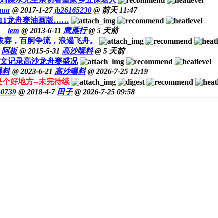
hua
@ 2017-1-27
jb26165230
@
前天 11:47
.11龙舟赛油画版……
lem
@ 2013-6-11
鹰雁行
@
5 天前
拔赛，百舸争流，浪遏飞舟。
阿板
@ 2015-5-31
高沙曝料
@
5 天前
文记录高沙龙舟赛盛况
曝料
@ 2023-6-21
高沙曝料
@ 2026-7-25 12:19
个好地方--未完待续
o0739
@ 2018-4-7
田子
@ 2026-7-25 09:58