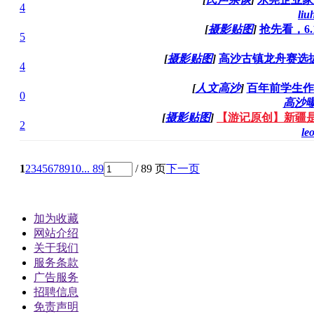
4
liu
[
摄影贴图
]
抢先看，6
5
[
摄影贴图
]
高沙古镇龙舟赛选
4
[
人文高沙
]
百年前学生作
0
高沙
[
摄影贴图
]
【游记原创】新疆是
2
le
1
2
3
4
5
6
7
8
9
10
... 89
/ 89 页
下一页
加为收藏
网站介绍
关于我们
服务条款
广告服务
招聘信息
免责声明