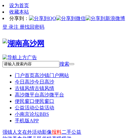
设为首页
收藏本站
分享到：
登 录
注 册
找回密码
搜索
门户首页
高沙镇门户网站
今日高沙
今日高沙
古镇风情
古镇风情
高沙微平台
高沙微平台
便民窗口
便民窗口
公益活动
公益活动
小南京论坛
BBS
手机版APP
强镇
人文
在外
活动
影像
报料
二手
公益