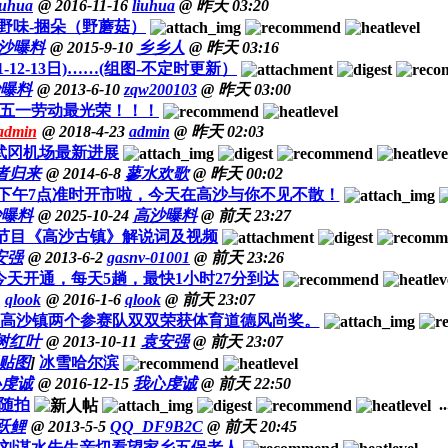
iuhua
@ 2016-11-16
liuhua
@
昨天 03:20
野味-捆朵（野蘑菇）
沙曝料
@ 2015-9-10
乡乡人
@
昨天 03:16
12-13日)……(组图-不定时更新）
曝料
@ 2013-6-10
zqw200103
@
昨天 03:00
五一劳动最光荣！！！
admin
@ 2018-4-23
admin
@
昨天 02:03
--武冈机场最新进展
者归来
@ 2014-6-8
蓼水欢歌
@
昨天 00:02
下午7点准时开市啦，今天在高沙与你不见不散！
沙曝料
@ 2025-10-24
高沙曝料
@
前天 23:27
套节目《高沙古镇》解说词及视频
安强
@ 2013-6-2
gasnv-01001
@
前天 23:26
天开通，每天5趟，最快1小时27分到达
qlook
@ 2016-1-6
qlook
@
前天 23:07
高沙镇两个参赛队双双荣获体育道德风尚奖。
树红叶
@ 2013-10-11
袁安强
@
前天 23:07
贴图
]
冰雪哈尔滨
心虔诚
@ 2016-12-15
我心虔诚
@
前天 22:50
随拍
..
跃鲤
@ 2013-5-5
QQ_DF9B2C
@
前天 20:45
刘谋水先生亲切看望家乡五保老人