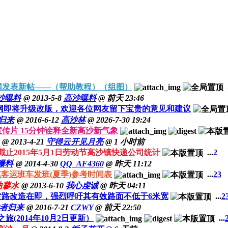
网发表新帖——（帮助教程）（组图）
沙曝料
@ 2013-5-8
高沙曝料
@
前天 23:46
网即将升级改版，欢迎各位网友留下宝贵的意见和建议
归来
@ 2016-6-12
高沙林
@ 2026-7-30 19:24
3宣传片 15分钟诠释全新高沙新气象
@ 2013-4-21
守得云开见月亮
@
1 小时前
截止2015年5月1日劳动节高沙镇快递公司统计
...
2
曝料
@ 2014-4-30
QQ_AF4360
@
昨天 11:12
客运班车发班(夏季)参考时间表
...
2
3
曲蓼水
@ 2013-6-10
我心虔诚
@
昨天 04:11
黄路改造在即，强烈呼吁其有效路面不低于6米宽
...
2
者归来
@ 2016-7-21
CZWY
@
前天 22:50
旅(2014年10月2日更新）
...