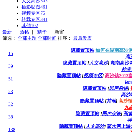
人文高沙
503
摄影贴图
461
视频专区
75
转载专区
341
其他
102
最新
|
热帖
|
精华
|
新窗
筛选：
全部主题
全部时间
排序：
最后发表
隐藏置顶帖
如何在湖南高沙
15
高
隐藏置顶帖
[
人文高沙
]
湖南高沙
39
神者
隐藏置顶帖
[
视频专区
]
高沙镇201
51
lem
隐藏置顶帖
[
民声杂谈
]
23
高沙
隐藏置顶帖
[
其他
]
高沙镇
32
九
隐藏置顶帖
[
民声杂谈
]
高
38
神
隐藏置顶帖
[
人文高沙
]
蓼水河上游之
138