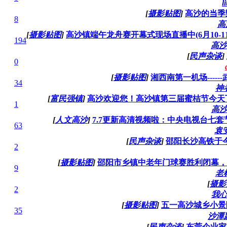
l
[
摄影贴图
]
高沙的当季
8
高
[
摄影贴图
]
高沙镇端午龙舟赛开幕式现场直播中(6月10-11-
194
高沙
[
民声杂谈
]
0
[
摄影贴图
]
湘西南第一机场----
34
神
[
富民强镇
]
高沙欢迎您！高沙镇第三届蜜桔节今天
1
高
[
人文高沙
]
7.7更新高清视频啦：中央电视台七
63
袁
[
民声杂谈
]
邵阳长沙高铁于今
2
[
摄影贴图
]
邵阳市乡镇中老年门球赛胜利闭幕，
9
老
[
摄影
2
我
[
摄影贴图
]
五一高沙城乡小景
35
沙潭
[
民声杂谈
]
东莞企业家