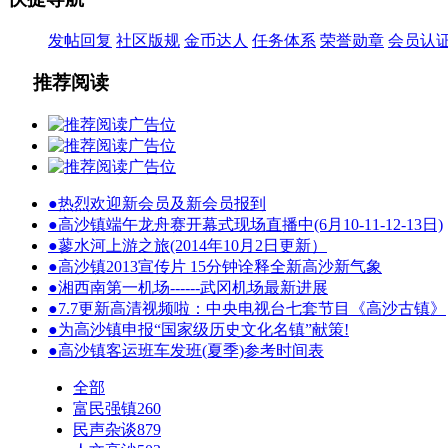
发帖回复
社区版规
金币达人
任务体系
荣誉勋章
会员认
推荐阅读
●
热烈欢迎新会员及新会员报到
●
高沙镇端午龙舟赛开幕式现场直播中(6月10-11-12-13日)
●
蓼水河上游之旅(2014年10月2日更新）
●
高沙镇2013宣传片 15分钟诠释全新高沙新气象
●
湘西南第一机场------武冈机场最新进展
●
7.7更新高清视频啦：中央电视台七套节目《高沙古镇》
●
为高沙镇申报“国家级历史文化名镇”献策!
●
高沙镇客运班车发班(夏季)参考时间表
全部
富民强镇
260
民声杂谈
879