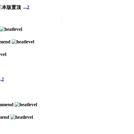
...
2
.
2