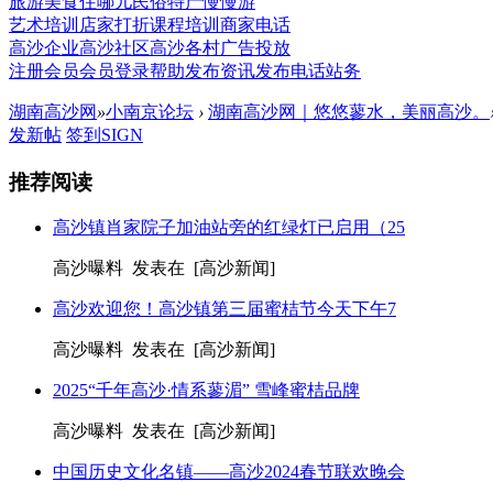
旅游
美食
住哪儿
民俗
特产
慢慢游
艺术培训
店家打折
课程培训
商家电话
高沙企业
高沙社区
高沙各村
广告投放
注册会员
会员登录
帮助
发布资讯
发布电话
站务
湖南高沙网
»
小南京论坛
›
湖南高沙网｜悠悠蓼水，美丽高沙。
发新帖
签到SIGN
推荐阅读
高沙镇肖家院子加油站旁的红绿灯已启用（25
高沙曝料 发表在 [高沙新闻]
高沙欢迎您！高沙镇第三届蜜桔节今天下午7
高沙曝料 发表在 [高沙新闻]
2025“千年高沙·情系蓼湄” 雪峰蜜桔品牌
高沙曝料 发表在 [高沙新闻]
中国历史文化名镇——高沙2024春节联欢晚会