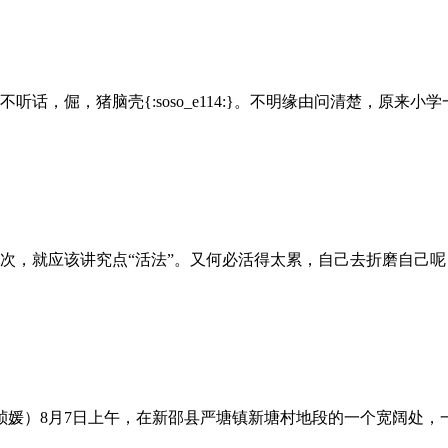
，倔，猪脑壳{:soso_e114:}。不明缘由问清楚，原来小学
，就应该讲究点“活法”。又何必活得太累，自己去折磨自己呢？
李祯媛）8月7日上午，在新邵县严塘镇新塘村地段的一个宽阔处，一个“