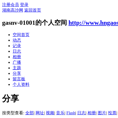
注册会员
登录
湖南高沙网
返回首页
gasnv-01001的个人空间
http://www.hngao
空间首页
动态
记录
日志
相册
广播
主题
分享
留言板
个人资料
分享
按类型查看:
全部
|
网址
|
视频
|
音乐
|
Flash
|
日志
|
相册
|
图片
|
投票
|