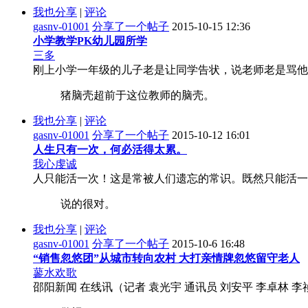
我也分享
|
评论
gasnv-01001
分享了一个帖子
2015-10-15 12:36
小学教学PK幼儿园所学
三多
刚上小学一年级的儿子老是让同学告状，说老师老是骂他不听话
猪脑壳超前于这位教师的脑壳。
我也分享
|
评论
gasnv-01001
分享了一个帖子
2015-10-12 16:01
人生只有一次，何必活得太累。
我心虔诚
人只能活一次！这是常被人们遗忘的常识。既然只能活一次
说的很对。
我也分享
|
评论
gasnv-01001
分享了一个帖子
2015-10-6 16:48
“销售忽悠团”从城市转向农村 大打亲情牌忽悠留守老人
蓼水欢歌
邵阳新闻 在线讯（记者 袁光宇 通讯员 刘安平 李卓林 